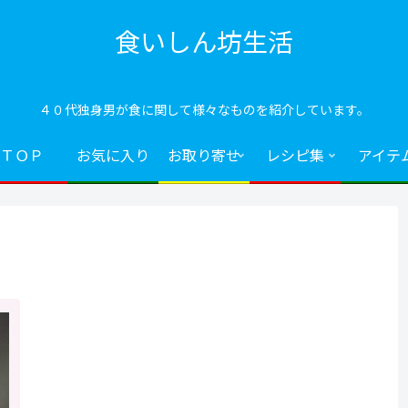
食いしん坊生活
４０代独身男が食に関して様々なものを紹介しています。
ＴＯＰ
お気に入り
お取り寄せ
レシピ集
アイテ