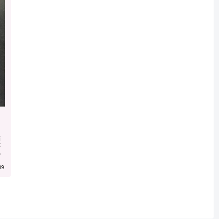
価
が
グ
09