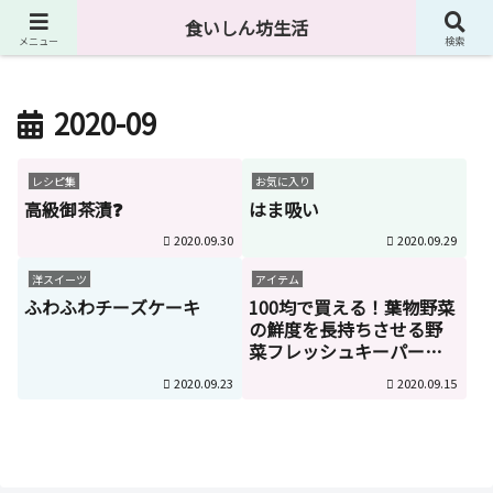
４０代独身男が食に関して様々なものを紹介しています。
食いしん坊生活
メニュー
検索
2020-09
レシピ集
お気に入り
高級御茶漬❓
はま吸い
2020.09.30
2020.09.29
洋スイーツ
アイテム
ふわふわチーズケーキ
100均で買える！葉物野菜
の鮮度を長持ちさせる野
菜フレッシュキーパーの
使い方
2020.09.23
2020.09.15