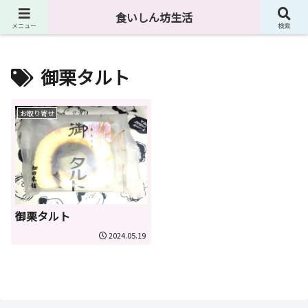
４０代独身男が食に関して様々なものを紹介しています。
食いしん坊生活
メニュー
検索
御栗タルト
お取り寄せ
御栗タルト
2024.05.19