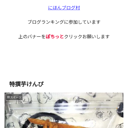
オス
メス
にほんブログ村
の見
分け
方と
使い
ブログランキングに参加しています
分け
上のバナーを
ぽちっと
クリックお願いします
特撰芋けんぴ
和スイーツ