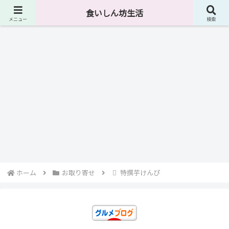
４０代独身男が食に関して様々なものを紹介しています。
食いしん坊生活
メニュー
検索
お取り寄せ
酒の肴
おつまみ
洋スイーツ
お取り寄せ
酒の肴
おつまみ
味噌
焦が
キャ
京ば
クリ
ゴボ
皮の
だれ
しキ
ベツ
あむ
ーミ
チ
味噌
ャラ
入り
ーナ
煮
メル
鳥皮
ッツ
ナッ
みそ
ドレ
レシピ集
豆知識
おつまみ
お気に入り
アイテム
おつまみ
レシピ集
ツ
煮
ッシ
ング
ゴボ
タコ
たら
たら
鬼お
簡単
高級
チう
のオ
こマ
こマ
ろし
おつ
御茶
どん
スメ
ヨネ
ヨネ
の使
まみ
漬❓
スの
ーズ
ーズ
い方
Ｎ
見分
卵焼
＆メ
ｏ．
お気に入り
おつまみ
お気に入り
レシピ集
け方
き
リッ
５
と使
ト｜
い分
ふわ
わさ
炙り
はま
これ
け初
シャ
び塩
ブリ
吸い
ぞホ
心者
キ食
ント
でも
感の
の目
分か
秘密
玉焼
るタ
き
コの
ホーム
お取り寄せ
特撰芋けんぴ
性別
判別
方法
と料
理で
の活
用テ
クタ
コの