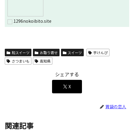
1296nokoibito.site
和スイーツ
お取り寄せ
スイーツ
芋けんぴ
さつまいも
高知県
シェアする
X
胃袋の恋人
関連記事