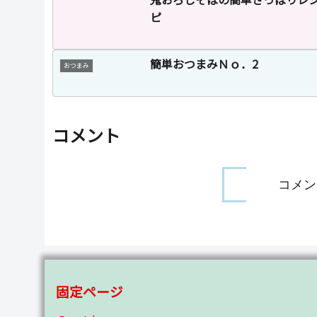
ピ
簡単おつまみＮｏ．2
おつまみ
コメント
コメン
固定ページ