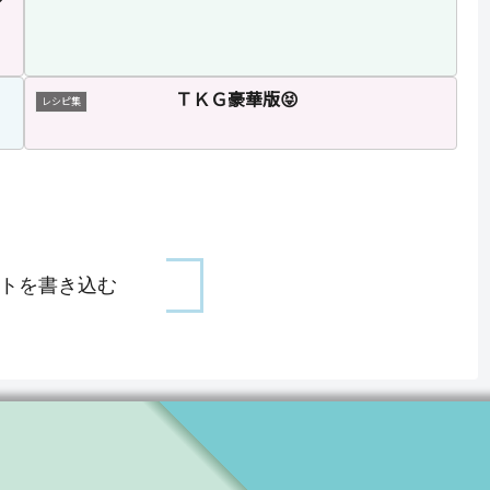
ＴＫＧ豪華版😝
レシピ集
トを書き込む