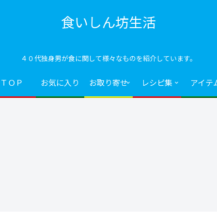
食いしん坊生活
４０代独身男が食に関して様々なものを紹介しています。
ＴＯＰ
お気に入り
お取り寄せ
レシピ集
アイテ
おつまみ
おつまみ
アイテム
豆
たらこマヨネ
皮の味噌煮
鬼おろしの使
タ
ーズ卵焼き
い方＆メリッ
ス
ト｜ふわシャ
と
キ食感の秘密
心
る
おつまみ
酒の肴
お取り寄せ
お
判
理
ネ
炙りブリ
ゴボチ
クリーミーナ
キ
ク
ッツドレッシ
鳥
メ
ング
方