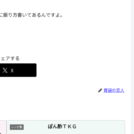
に振り方書いてあるんですよ。
シェアする
X
胃袋の恋人
！
ぽん酢ＴＫＧ
レシピ集
シ