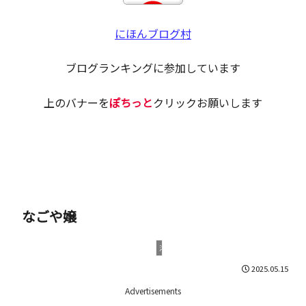
オス
メス
の見
分け
にほんブログ村
方と
使い
分け
ブログランキングに参加しています
上のバナーを
ぽちっと
クリックお願いします
なごや嬢
洋スイーツ
2025.05.15
Advertisements