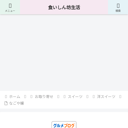
４０代独身男が食に関して様々なものを紹介しています。
食いしん坊生活
メニュー
検索
アイテム
お気に入り
レシピ集
酒の肴
レシピ集
おつまみ
おつまみ
鬼お
はま
高級
ゴボ
ゴボ
皮の
炙り
ろし
吸い
御茶
チ
チう
味噌
ブリ
の使
漬❓
どん
煮
い方
＆メ
洋スイーツ
お気に入り
おつまみ
レシピ集
お取り寄せ
豆知識
おつまみ
リッ
ト｜
ふわ
京ば
たら
簡単
これ
クリ
タコ
キャ
シャ
あむ
こマ
おつ
ぞホ
ーミ
のオ
ベツ
キ食
ヨネ
まみ
ント
ーナ
スメ
入り
感の
ーズ
Ｎ
の目
ッツ
スの
鳥皮
秘密
ｏ．
玉焼
ドレ
見分
みそ
おつまみ
お気に入り
酒の肴
お取り寄せ
５
き
ッシ
け方
煮
ング
と使
い分
たら
わさ
焦が
味噌
け初
こマ
び塩
しキ
だれ
心者
ヨネ
ャラ
でも
ーズ
メル
分か
卵焼
ナッ
るタ
き
ツ
コの
ホーム
お取り寄せ
スイーツ
洋スイーツ
性別
判別
なごや嬢
方法
と料
理で
の活
用テ
クタ
コの