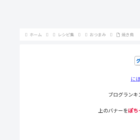
ゴボチうどん
焦がしキャラ
メルナッツ
ホーム
レシピ集
おつまみ
焼き鳥
に
ブログランキ
上のバナーを
ぽち