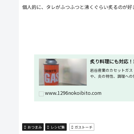
個人的に、タレがふつふつと沸くぐらい炙るのが好
炙り料理にも対応！
岩谷産業のカセットガス
や、炎の特性、調理への
www.1296nokoibito.com
おつまみ
レシピ集
ガストーチ