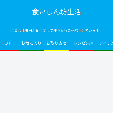
食いしん坊生活
４０代独身男が食に関して様々なものを紹介しています。
ＴＯＰ
お気に入り
お取り寄せ
レシピ集
アイテ
アイテム
酒の肴
洋スイーツ
豆
ナ
鬼おろしの使
ゴボチ
京ばあむ
タ
シ
い方＆メリッ
ス
ト｜ふわシャ
と
キ食感の秘密
心
る
おつまみ
お気に入り
おつまみ
レ
判
理
皮の味噌煮
はま吸い
キャベツ入り
こ
ク
鳥皮みそ煮
の
メ
方